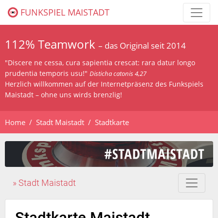
FUNKSPIEL MAISTADT
112% Teamwork
– das Original seit 2014
"Discere ne cessa, cura sapientia crescat: rara datur longo
prudentia temporis usu!"
Disticha catonis 4,27
Herzlich willkommen auf der Internetpräsenz des Funkspiels
Maistadt – ohne uns wirds brenzlig!
Home
Stadt Maistadt
Stadtkarte
» Stadt Maistadt
Stadtkarte Maistadt