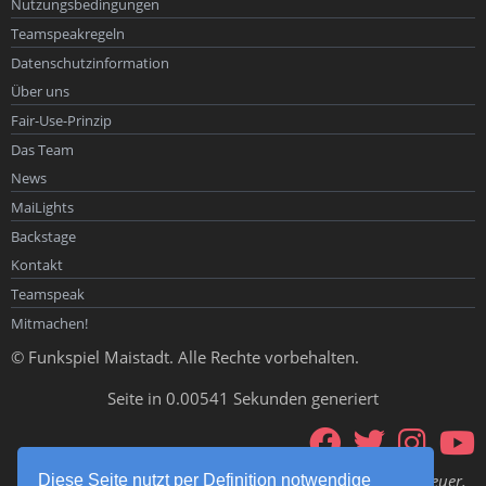
Nutzungsbedingungen
Teamspeakregeln
Datenschutzinformation
Über uns
Fair-Use-Prinzip
Das Team
News
MaiLights
Backstage
Kontakt
Teamspeak
Mitmachen!
© Funkspiel Maistadt. Alle Rechte vorbehalten.
Seite in 0.00541 Sekunden generiert
Ubi fumus, ibi ignis – Wo es Rauch gibt, da gibt es auch Feuer.
Diese Seite nutzt per Definition notwendige