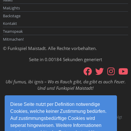
News
MaiLights
Backstage
Kontakt
Teamspeak
Mitmachen!
© Funkspiel Maistadt. Alle Rechte vorbehalten.
Seite in 0.00184 Sekunden generiert
Ubi fumus, ibi ignis – Wo es Rauch gibt, da gibt es auch Feuer.
Und uns! Funkspiel Maistadt!
Funkspiel Maistadt – 112% Teamwork –
Diese Seite nutzt per Definition notwendige
Das Original seit 2014
Cookies, welche keiner Zustimmung bedürfen.
Plagiate dieser Website werden automatisiert erfasst und verfolgt
Auf zustimmungsbedürftige Cookies wird
seperat hingewiesen. Weitere Informationen