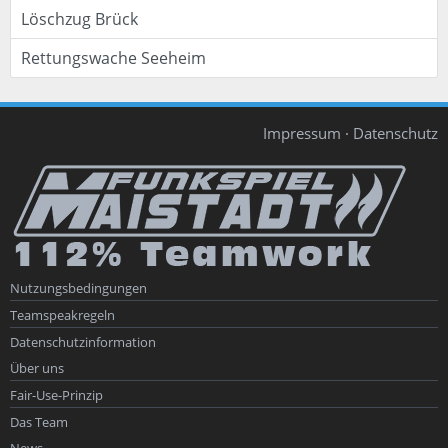
Löschzug Brück
Rettungswache Seeheim
Impressum
·
Datenschutz
Nutzungsbedingungen
Teamspeakregeln
Datenschutzinformation
Über uns
Fair-Use-Prinzip
Das Team