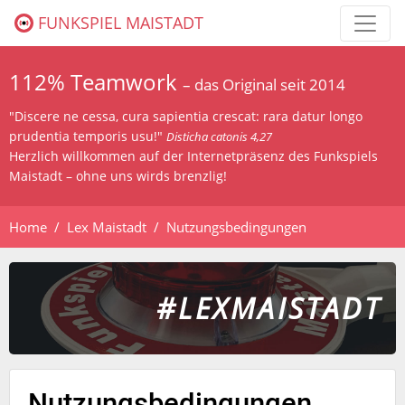
FUNKSPIEL MAISTADT
112% Teamwork
– das Original seit 2014
"Discere ne cessa, cura sapientia crescat: rara datur longo
prudentia temporis usu!"
Disticha catonis 4,27
Herzlich willkommen auf der Internetpräsenz des Funkspiels
Maistadt – ohne uns wirds brenzlig!
Home
Lex Maistadt
Nutzungsbedingungen
#LEXMAISTADT
Nutzungsbedingungen