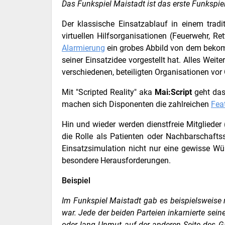
Das Funkspiel Maistadt ist das erste Funkspiel
Der klassische Einsatzablauf in einem tradi
virtuellen Hilfsorganisationen (Feuerwehr, Re
Alarmierung
ein grobes Abbild von dem bekomm
seiner Einsatzidee vorgestellt hat. Alles Weit
verschiedenen, beteiligten Organisationen vor 
Mit "Scripted Reality" aka
Mai:Script
geht das 
machen sich Disponenten die zahlreichen
Fea
Hin und wieder werden dienstfreie Mitgliede
die Rolle als Patienten oder Nachbarschaftss
Einsatzsimulation nicht nur eine gewisse Würz
besondere Herausforderungen.
Beispiel
Im Funkspiel Maistadt gab es beispielsweise
war. Jede der beiden Parteien inkarnierte sein
oder lang Unmut auf der anderen Seite des Ga