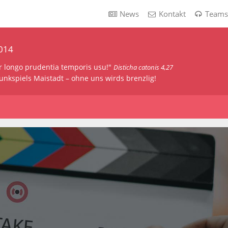
News
Kontakt
Teams
2014
ur longo prudentia temporis usu!"
Disticha catonis 4,27
unkspiels Maistadt – ohne uns wirds brenzlig!