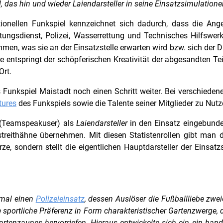
, das hin und wieder Laiendarsteller in seine Einsatzsimulatione
tionellen Funkspiel kennzeichnet sich dadurch, dass die Ang
ttungsdienst, Polizei, Wasserrettung und Technisches Hilfswerk
en, was sie an der Einsatzstelle erwarten wird bzw. sich der D
ere entspringt der schöpferischen Kreativität der abgesandten T
Ort.
Funkspiel Maistadt noch einen Schritt weiter. Bei verschieden
tures
des Funkspiels sowie die Talente seiner Mitglieder zu Nutz
r (Teamspeakuser) als
Laiendarsteller
in den Einsatz eingebunde
treithähne übernehmen. Mit diesen Statistenrollen gibt man de
e, sondern stellt die eigentlichen Hauptdarsteller der Einsatzs
 mal einen
Polizeieinsatz
, dessen Auslöser die Fußballliebe zwe
e sportliche Präferenz in Form charakteristischer Gartenzwerge, 
rtenzaunes hervorriefen. Hieraus entwickelte sich ein ein hand