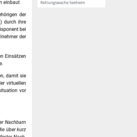
n einbaut.
Rettungswache Seeheim
ehörigen der
) durch ihre
isponent bei
eilnehmer der
en Einsätzen
e.
n, damit sie
r virtuellen
ituation vor
ier Nachbarn
die über kurz
fester Nach­