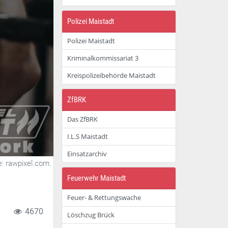
Polizei Maistadt
Polizei Maistadt
Kriminalkommissariat 3
Kreispolizeibehörde Maistadt
ZfBRK
Das ZfBRK
I.L.S Maistadt
Einsatzarchiv
le: rawpixel.com.
Feuerwehr Maistadt
Feuer- & Rettungswache
4670
Löschzug Brück