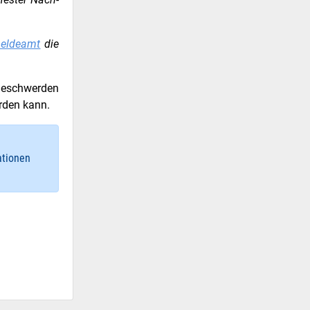
eldeamt
die
 Beschwerden
rden kann.
ationen