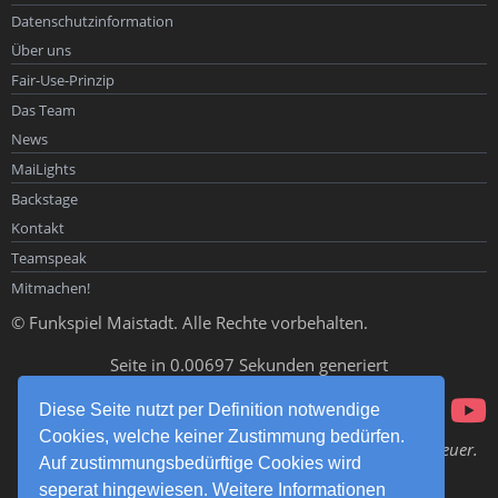
Datenschutzinformation
Über uns
Fair-Use-Prinzip
Das Team
News
MaiLights
Backstage
Kontakt
Teamspeak
Mitmachen!
© Funkspiel Maistadt. Alle Rechte vorbehalten.
Seite in 0.00697 Sekunden generiert
Diese Seite nutzt per Definition notwendige
Cookies, welche keiner Zustimmung bedürfen.
Ubi fumus, ibi ignis – Wo es Rauch gibt, da gibt es auch Feuer.
Auf zustimmungsbedürftige Cookies wird
Und uns! Funkspiel Maistadt!
seperat hingewiesen. Weitere Informationen