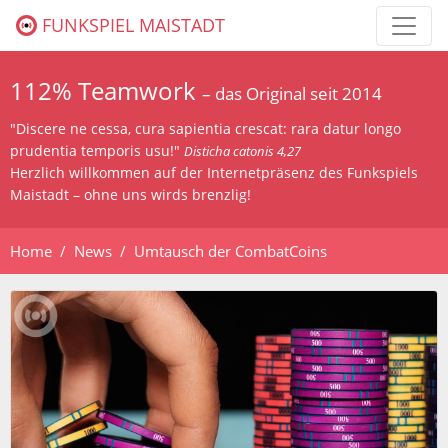
FUNKSPIEL MAISTADT
112% Teamwork
– das Original seit 2014
"Discere ne cessa, cura sapientia crescat: rara datur longo
prudentia temporis usu!"
Disticha catonis 4,27
Herzlich willkommen auf der Internetpräsenz des Funkspiels
Maistadt – ohne uns wirds brenzlig!
Home
News
Umtausch der CombatCoins