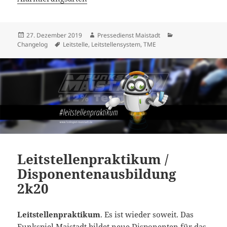
Veröffentlicht
Autor
Kategorien
27. Dezember 2019
Pressedienst Maistadt
am
Schlagwörter
Changelog
Leitstelle
,
Leitstellensystem
,
TME
Leitstellenpraktikum /
Disponentenausbildung
2k20
Leitstellenpraktikum
. Es ist wieder soweit. Das
Funkspiel Maistadt bildet neue Disponenten für das