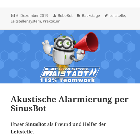
Veröffentlicht
Autor
Kategorien
Schlagwörter
6. Dezember 2019
RoboBot
Backstage
Leitstelle
,
am
Leitstellensystem
,
Praktikum
Akustische Alarmierung per
SinusBot
Unser
SinusBot
als Freund und Helfer der
Leitstelle
.