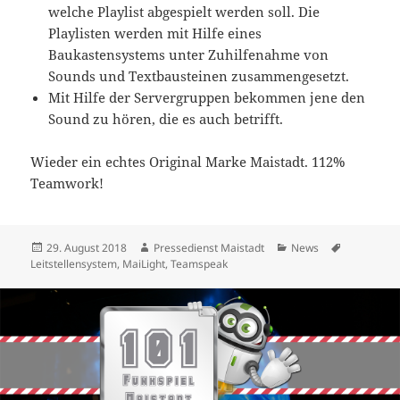
welche Playlist abgespielt werden soll. Die
Playlisten werden mit Hilfe eines
Baukastensystems unter Zuhilfenahme von
Sounds und Textbausteinen zusammengesetzt.
Mit Hilfe der Servergruppen bekommen jene den
Sound zu hören, die es auch betrifft.
Wieder ein echtes Original Marke Maistadt. 112%
Teamwork!
Veröffentlicht
Autor
Kategorien
Schlagwör
29. August 2018
Pressedienst Maistadt
News
am
Leitstellensystem
,
MaiLight
,
Teamspeak