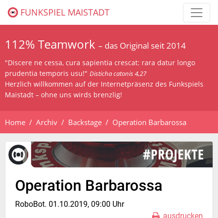
FUNKSPIEL MAISTADT
112% Teamwork
– das Original seit 2014
"Discere ne cessa, cura sapientia crescat: rara datur longo
prudentia temporis usu!"
Disticha catonis 4,27
Herzlich willkommen auf der Internetpräsenz des Funkspiels
Maistadt – ohne uns wirds brenzlig!
Home
Archiv
Backstage
Operation Barbarossa
Operation Barbarossa
RoboBot. 01.10.2019, 09:00 Uhr
ausdrucken