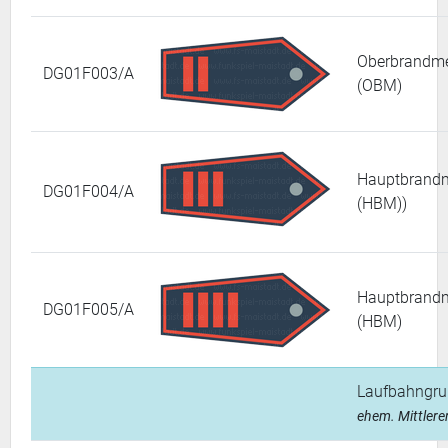
Oberbrandme
DG01F003/A
(OBM)
Hauptbrandm
DG01F004/A
(HBM))
Hauptbrandm
DG01F005/A
(HBM)
Laufbahngru
ehem. Mittlere