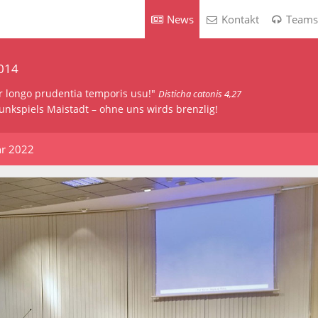
(current)
News
Kontakt
Teams
2014
ur longo prudentia temporis usu!"
Disticha catonis 4,27
unkspiels Maistadt – ohne uns wirds brenzlig!
hr 2022