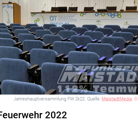
Jahreshauptversammlung FW 2k22.
Quelle:
MaistadtMedia
.
C
 Feuerwehr 2022