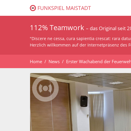
FUNKSPIEL MAISTADT
112% Teamwork
– das Original seit 
"Discere ne cessa, cura sapientia crescat: rara dat
Herzlich willkommen auf der Internetpräsenz des F
Home
News
Erster Wachabend der Feuerwe