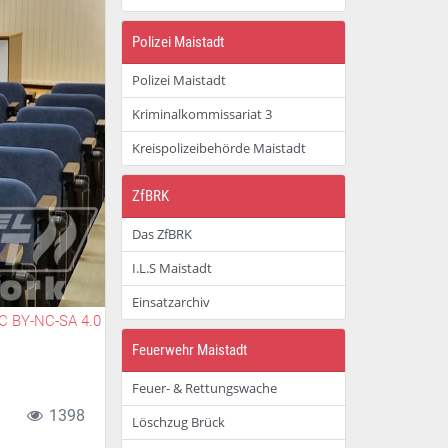
Polizei Maistadt
Polizei Maistadt
Kriminalkommissariat 3
Kreispolizeibehörde Maistadt
ZfBRK
Das ZfBRK
I.L.S Maistadt
Einsatzarchiv
C BY-NC-SA 4.0
Feuerwehr Maistadt
Feuer- & Rettungswache
1398
Löschzug Brück