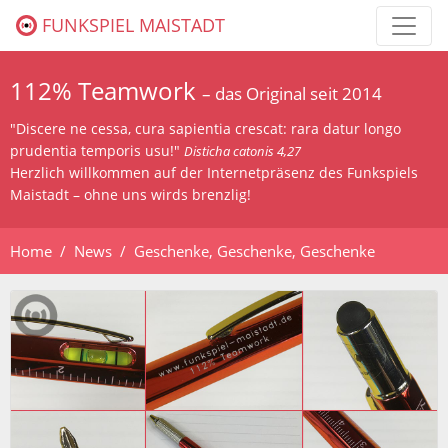
FUNKSPIEL MAISTADT
112% Teamwork
– das Original seit 2014
"Discere ne cessa, cura sapientia crescat: rara datur longo
prudentia temporis usu!"
Disticha catonis 4,27
Herzlich willkommen auf der Internetpräsenz des Funkspiels
Maistadt – ohne uns wirds brenzlig!
Home
News
Geschenke, Geschenke, Geschenke