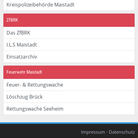
Kreispolizeibehörde Maistadt
ZfBRK
Das ZfBRK
I.L.S Maistadt
Einsatzarchiv
Feuerwehr Maistadt
Feuer- & Rettungswache
Löschzug Brück
Rettungswache Seeheim
Impressum
·
Datenschutz