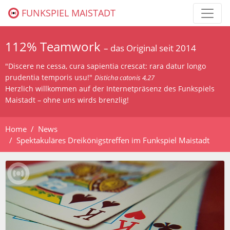
FUNKSPIEL MAISTADT
112% Teamwork
– das Original seit 2014
"Discere ne cessa, cura sapientia crescat: rara datur longo
prudentia temporis usu!"
Disticha catonis 4,27
Herzlich willkommen auf der Internetpräsenz des Funkspiels
Maistadt – ohne uns wirds brenzlig!
Home
News
Spektakuläres Dreikönigstreffen im Funkspiel Maistadt