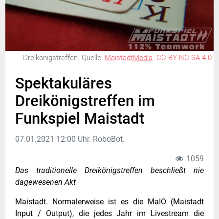
Dreikönigstreffen.
Quelle:
MaistadtMedia
.
CC BY-NC-SA 4.0
Spektakuläres
Dreikönigstreffen im
Funkspiel Maistadt
07.01.2021 12:00 Uhr. RoboBot.
1059
Das traditionelle Dreikönigstreffen beschließt nie
dagewesenen Akt
Maistadt. Normalerweise ist es die MaIO (Maistadt
Input / Output), die jedes Jahr im Livestream die