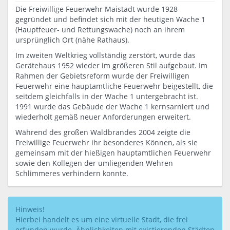
Die Freiwillige Feuerwehr Maistadt wurde 1928
gegründet und befindet sich mit der heutigen Wache 1
(Hauptfeuer- und Rettungswache) noch an ihrem
ursprünglich Ort (nähe Rathaus).
Im zweiten Weltkrieg vollständig zerstört, wurde das
Gerätehaus 1952 wieder im größeren Stil aufgebaut. Im
Rahmen der Gebietsreform wurde der Freiwilligen
Feuerwehr eine hauptamtliche Feuerwehr beigestellt, die
seitdem gleichfalls in der Wache 1 untergebracht ist.
1991 wurde das Gebäude der Wache 1 kernsarniert und
wiederholt gemäß neuer Anforderungen erweitert.
Während des großen Waldbrandes 2004 zeigte die
Freiwillige Feuerwehr ihr besonderes Können, als sie
gemeinsam mit der hießigen hauptamtlichen Feuerwehr
sowie den Kollegen der umliegenden Wehren
Schlimmeres verhindern konnte.
Hinweis!
Hierbei handelt es um eine virtuelle Stadt, die frei
erfunden wurde. Ähnlichkeiten mit existierenden Städten