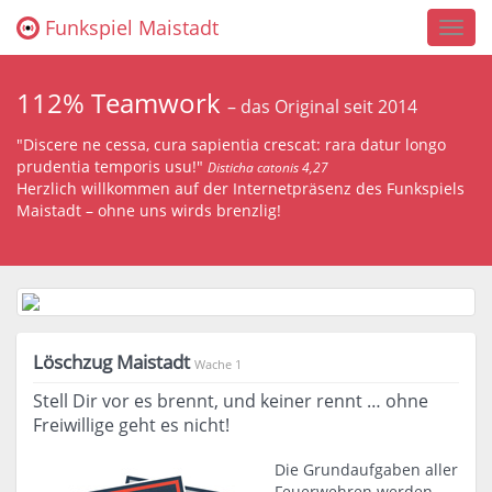
Funkspiel Maistadt
Toggl
navig
112% Teamwork
– das Original seit 2014
"Discere ne cessa, cura sapientia crescat: rara datur longo
prudentia temporis usu!"
Disticha catonis 4,27
Herzlich willkommen auf der Internetpräsenz des Funkspiels
Maistadt – ohne uns wirds brenzlig!
Löschzug Maistadt
Wache 1
Stell Dir vor es brennt, und keiner rennt … ohne
Freiwillige geht es nicht!
Die Grundaufgaben aller
Feuerwehren werden