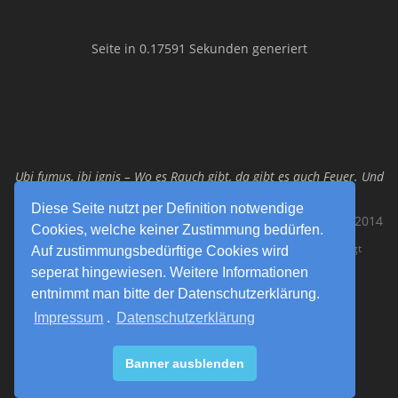
Seite in 0.17591 Sekunden generiert
Ubi fumus, ibi ignis – Wo es Rauch gibt, da gibt es auch Feuer. Und
uns! Funkspiel Maistadt!
Diese Seite nutzt per Definition notwendige
Funkspiel Maistadt – 112% Teamwork – Das Original seit 2014
Cookies, welche keiner Zustimmung bedürfen.
Plagiate dieser Website werden automatisiert erfasst und verfolgt
Auf zustimmungsbedürftige Cookies wird
seperat hingewiesen. Weitere Informationen
entnimmt man bitte der Datenschutzerklärung.
Diese Website wurde mit PHPKIT WCMS erstellt
Impressum
.
Datenschutzerklärung
PHPKIT ist eine eingetragene Marke der mxbyte GbR © 2002-2012
Banner ausblenden