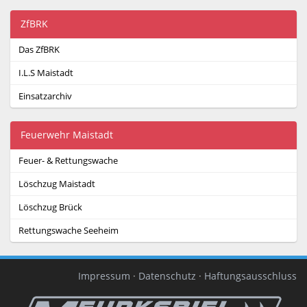
ZfBRK
Das ZfBRK
I.L.S Maistadt
Einsatzarchiv
Feuerwehr Maistadt
Feuer- & Rettungswache
Löschzug Maistadt
Löschzug Brück
Rettungswache Seeheim
Impressum
·
Datenschutz
·
Haftungsausschluss