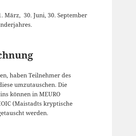
. März, 30. Juni, 30. September
enderjahres.
chnung
len, haben Teilnehmer des
 diese umzutauschen. Die
oins können in MEURO
MOIC (Maistadts kryptische
getauscht werden.