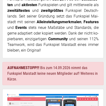
ten
und
ak­tivs­ten
Funk­spie­len und gilt mitt­ler­wei­le als
zweit­äl­tes­tes
und
zweit­grö­ß­tes
Funk­spiel Deutsch­
lands. Seit sei­ner Grün­dung setzt das Funk­spiel Mai­
stadt mit sei­nen
Alleinstellungsmerkmalen
,
Features
und
Events
stets neue Maß­stä­be und Stan­dards, die
ger­ne ad­ap­tiert oder ko­piert wer­den. Dank der nicht ko­
pier­ba­ren, ein­zig­ar­ti­gen
Com­mu­ni­ty
und sei­nen 112%
Team­work, wird das Funk­spiel Mai­stadt ei­nes im­mer
blei­ben, ein Ori­gi­nal!
AUFNAHMESTOPP!!!
Bis zum 14.09.2026 nimmt das
Funkspiel Maistadt keine neuen Mitglieder auf! Weiteres in
Kürze.