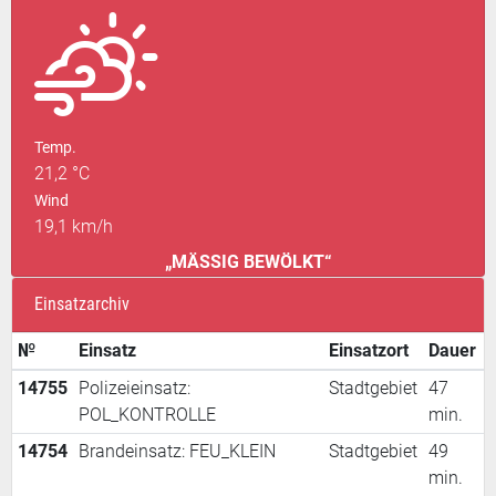
Temp.
21,2 °C
Wind
19,1 km/h
„MÄSSIG BEWÖLKT“
Einsatzarchiv
№
Einsatz
Einsatzort
Dauer
14755
Polizeieinsatz:
Stadtgebiet
47
POL_KONTROLLE
min.
14754
Brandeinsatz: FEU_KLEIN
Stadtgebiet
49
min.