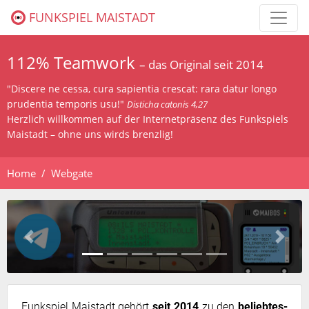
FUNKSPIEL MAISTADT
112% Teamwork
– das Original seit 2014
"Discere ne cessa, cura sapientia crescat: rara datur longo
prudentia temporis usu!"
Disticha catonis 4,27
Herzlich willkommen auf der Internetpräsenz des Funkspiels
Maistadt – ohne uns wirds brenzlig!
Home
Webgate
Previous
Next
Funk­spiel Mai­stadt ge­hört
seit 2014
zu den
be­lieb­tes­