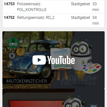
14753
Polizeieinsatz:
Stadtgebiet
33
POL_KONTROLLE
min.
14752
Rettungseinsatz: RD_2
Stadtgebiet
34
min.