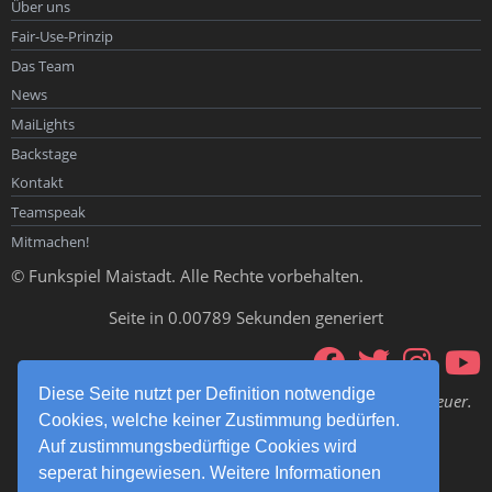
Über uns
Fair-Use-Prinzip
Das Team
News
MaiLights
Backstage
Kontakt
Teamspeak
Mitmachen!
© Funkspiel Maistadt. Alle Rechte vorbehalten.
Seite in 0.00789 Sekunden generiert
Diese Seite nutzt per Definition notwendige
Ubi fumus, ibi ignis – Wo es Rauch gibt, da gibt es auch Feuer.
Cookies, welche keiner Zustimmung bedürfen.
Und uns! Funkspiel Maistadt!
Auf zustimmungsbedürftige Cookies wird
Funkspiel Maistadt – 112% Teamwork –
seperat hingewiesen. Weitere Informationen
Das Original seit 2014